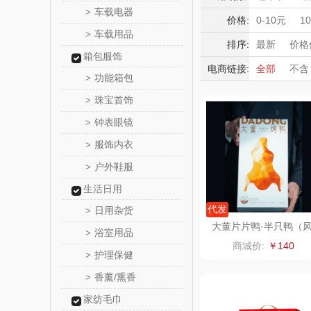
觅菓
车载电器
>
运动户外
积分礼品
价格:
0-10元
1
车载用品
鸡肉礼盒
>
暖冬好物
乐扣乐扣（
排序:
最新
价格
箱包服饰
高端送礼
电商链接:
全部
不含
小家电
姑苏渔
功能箱包
>
保险礼品
珠宝首饰
母亲节
父
>
纽曼Newm
钟表眼镜
>
（线上
沃莱
服饰内衣
>
户外鞋服
>
乐班
生活日用
卓然
代发
日用杂货
>
大董片片鸭·半只鸭（
浴室用品
>
味版）
奈雪的
商城价:
￥140
护理保健
>
睿嫣润
香薰/熏香
>
家纺毛巾
花卉