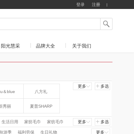
登录
注册
阳光慧采
品牌大全
关于我们
更多
多选
lu＆blue
八方礼
新秀丽
夏普SHARP
mo（杯壶）
大嘴猴（杯壶厨具
生活日用
家纺毛巾
家纺毛巾
更多
多选
个护清洁
猪牛羊肉
预制菜品
秋游季
福利劳保
生日礼物
更多