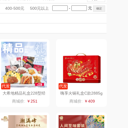
雨伞）
（运动户外）
非一FETANA
蛋类礼盒
海鲜礼盒
蔬菜礼盒
手礼盒
会议礼品
国潮文创
-
元
400-500元
500元以上
DGI
科技感礼品
中国风
唯宝
创意礼品
女神节
奶企礼品
银行礼品
元朗荣华
纽曼Newmine
七夕节
建党节
圣诞节
教师节
（线下款）
SKECHER
可口可乐Coca Col
S
a
（包销款）
润本（套装）
锦礼
阿茜娅（AGIA）
润心
奈雪茶院
代发
代发
大希地精品礼盒228型经
嗨享火锅礼盒C款2885g
典原味80醇肉肠忘不了
悦滋木
丝丽诺妃
商城价:
￥251
商城价:
￥409
大鸡排
爱润丝婷
形象派
罗尔仕
拜灭士