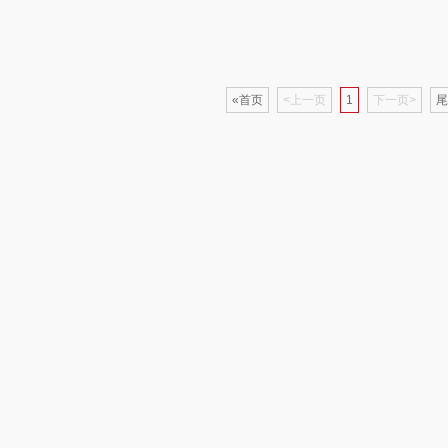
家电）
渝情渝礼
千问
杜邦（餐具类）
洁丽
花
百事食品
洽洽
奥克斯
«首页
<上一页
1
下一页>
尾
可可满分
无印良品（代理
味滋源（品牌方）
立时
商）
堂
富昌
呼也
梦洁
百事（饮具类）
丽耳
三胖蛋
护类）
创维（手表类）
宏太
都乐Dole
几梦
欧丽薇兰
易路达
西屋（风扇类）
汤姆逊
皮尔卡丹（皮具
傲
类）
艾美特（代理商）
锡品源
狮峰
温仑