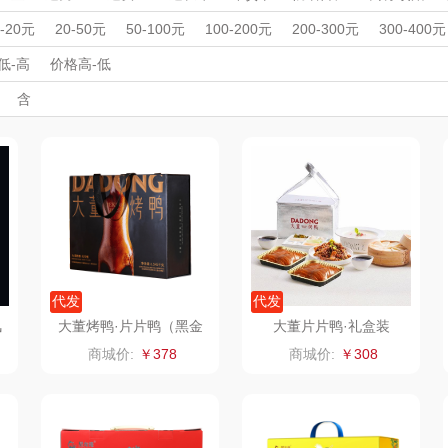
MOVA
匠心萌宠
YOTTOY
西屋
运动户外
母婴玩具
母婴玩具
收藏工艺
收藏工艺
水果礼盒
周年庆礼品
春游踏青
开学季礼品
毕业季礼品
开门红专区
伴
0-20元
20-50元
50-100元
100-200元
200-300元
300-400元
鲜花绿植
鲜花绿植
家居/
外事出国
星巴克（杯壶/包
入职礼
高颜值礼品
宝堂马氏铺子
IP联名款
蔬果园（代理商）
企业团建
展会礼品
低-高
价格高-低
开业乔迁
乡村振兴
定制案例
珠宝礼品
酒店旅游
高校礼品
含
）
袋）
歌
纺王
伯纳德
万象
建材礼品
政企单位
房地产礼品
汽车礼品
进店礼
情人节
亲节
儿童节
中秋节
建军节
护士节
重阳节
ine
佳帮手
罗莱 超柔床品
三只松鼠（代理
斯凯奇
款）
商）
十二夏天
百草味（代理商）
LUING BOX
立白
戴可思
康宁
京意之选
首佩
SWISS MILITARY
罗莱超柔床品
代发
代发
风
大董烤鸭·片片鸭（黑金
大董片片鸭·礼盒装
款）
茶
克洛特
睿嫣
竹盐
商城价:
￥378
商城价:
￥308
膏
锐致
倍瑞傲
安宝笛
诗
小天鹅
ROBAM老板
康夫