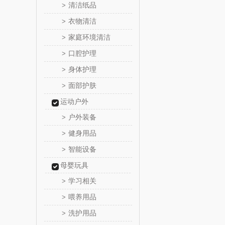
清洁纸品
>
乐心
衣物清洁
>
家庭环境清洁
>
三头
口腔护理
>
棉芽
身体护理
>
面部护肤
>
飞利浦（音
运动户外
乐千
户外装备
>
健身用品
>
味滋
智能设备
>
喜临
母婴玩具
学习相关
>
朱炳仁
喂养用品
>
洗护用品
>
瓷咖