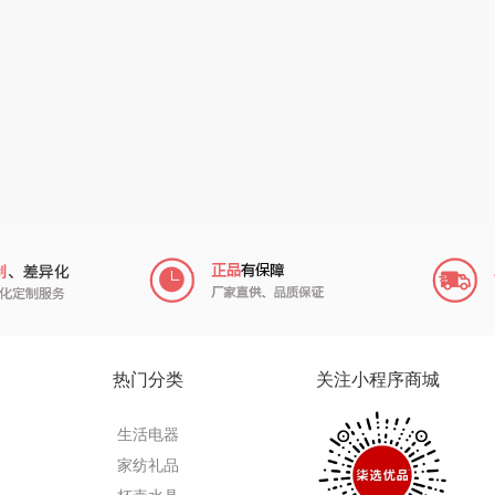
陇间柒月(包销款)
中华
民间造物
康巴
宏
睡眠博士
嘉禾月
瑞驰SWICKY
VER
胡姬花
金龙鱼
香畴
）
柜
迪士尼（数码类）
冠军
施耐德
房
她妍社
乐而雅
苏菲
fo
者
尔木萄
KEPO
嗑西西
I（电器
莱克
稻梁菽
得一茶
热门分类
关注小程序商城
泉
普沃达
茶马世家
陈克明
生活电器
销款）
左都
鹏程
蜜丝婷
家纺礼品