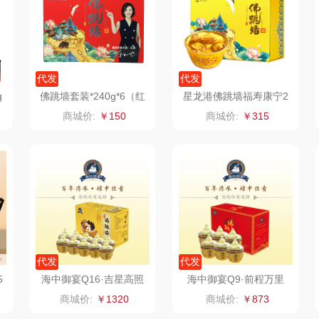
制款）
洁玉（定制款）
富昌（定制款）
爱国者（移动电
源）
福
江中猴姑
江中食疗
凤凰
代发
代发
g
佛跳墙套装*240g*6（红
星龙港佛跳墙福寿康宁2
理商）
九阳（代理商）
晒瑞
实丰文化
盒蓝碗）
40g*6
商城价:
￥150
商城价:
￥315
VVC
漫沃星系
TCL
桃酥
中茶
山萃
可益康
驰
梦洁家纺
BTSM
路悠悠
德菲摩尔
保宁
伊莎贝拉
荣事
代发
代发
装类）
浪莎
雅鹿
圣耳
味滋
5
海中御宴Q16·吉星高照
海中御宴Q9·前程万里
商城价:
￥1320
商城价:
￥873
销款）
雅莉格丝
铮铭
臻牧