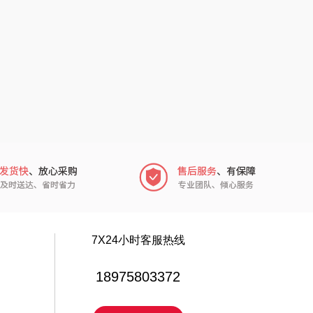
电）
赫（包销款）
元黍
鲸选码头
家之礼
太力
象印
向物
来伊份
lli follie
品存
乐事
途雅
田知府
吉米
7X24小时客服热线
翼眠
TKK
18975803372
博莱克
苏泊尔（杯壶）