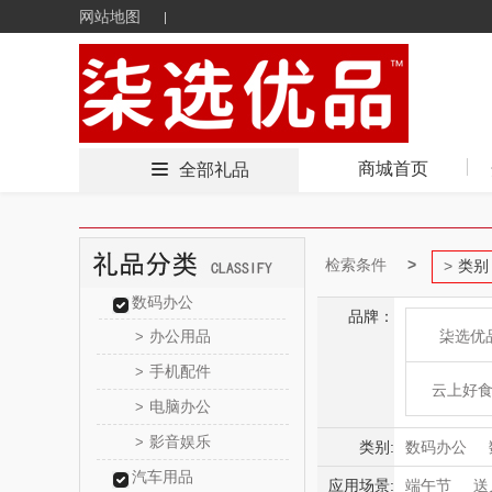
网站地图
商城首页
全部礼品
检索条件
类别
数码办公
品牌：
办公用品
柒选优
>
手机配件
>
云上好
电脑办公
>
影音娱乐
>
东方
类别:
数码办公
汽车用品
食品饮料
应用场景:
端午节
送