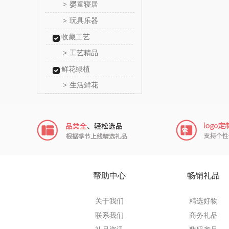
婴童寝居
>
传应
玩具乐器
>
收藏工艺
高原
工艺精品
>
啄木鸟PLO
鲜花绿植
生活鲜花
>
（家纺
福礼掌
五谷磨
爱国
HYUNDA
帮助中心
畅销礼品
类）
碧云
关于我们
精选好物
奥帝尔（包
联系我们
商务礼品