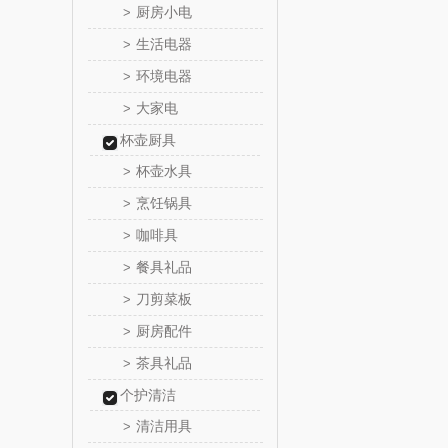
厨房小电
>
西屋（小
生活电器
>
环境电器
>
长寿
大家电
>
有色
杯壶厨具
杯壶水具
>
京荟
烹饪锅具
>
咖啡具
>
品胜
餐具礼品
>
索爱（个
刀剪菜板
>
厨房配件
>
丸美
茶具礼品
>
果兹
个护清洁
清洁用具
>
LK