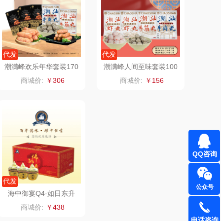
飞利浦
荣诚
保卫蛋蛋
马克图布
代发
代发
潮满峰欢乐年华套装170
潮满峰人间至味套装100
洛克星球
梵沐
0g
0g
商城价:
￥306
商城价:
￥156
五芳斋
立家
皇家粮仓
干饭熊饱饱
尹谜
金龙鱼（包销款）
QQ咨询
达（品牌方）
得力
代发
公众号
源（包销款）
英红（包销款）
海中御宴Q4·如日东升
商城价:
￥438
真不二
富安娜（包销款
电话咨询