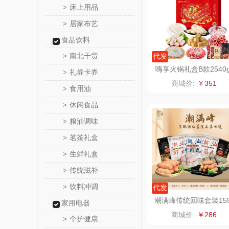
床上用品
>
居家布艺
>
舒蕾（定
食品饮料
周六
南北干货
>
代发
嗨享火锅礼盒B款2540
礼券卡券
>
苏泊尔（代
商城价:
￥351
食用油
>
骆驼
休闲食品
>
粮油调味
>
泸溪河
茗茶礼盒
>
汉美
生鲜礼盒
>
传统滋补
>
先科
饮料冲调
>
代发
润本（套
潮满峰传统回味套装15
家用电器
0g
商城价:
￥286
个护健康
>
八马（包