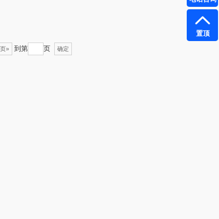
1）
雅（包销款）
云栖桦田
置顶
五丰黎红
小胖爪
到第
页
页»
确定
olayks
银小燕
泉尔思
润培
奈斯派索
小度
邻家饭香
赫兰希
天琴
朗赫
胜OSIM
360
山（电器类）
洁丽雅（代理商）