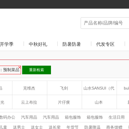
开学季
中秋好礼
防暑防暑
代发专区
：预制菜品
重新检索
品
克维杰
飞剑
山水SANSUI（代
bu
理商）
食光
云上布拉
片仔癀
山本
沁
绽家
HOLOHOLO
途柏丽TOBERLIR
mo
数码办公
汽车用品
汽车用品
箱包服饰
箱包服饰
生活日用
食品饮料
家用电器
家用电器
杯壶厨具
杯壶厨具
个护清洁
儿童
送男士
送女士
送长辈
年货节
防暑降温
商务馈赠