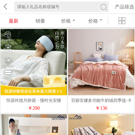
产品筛选
最新
销量
价格
价格
恒源祥揽月静观・慢时光安睡
百丽安娜多功能牛奶绒四季毯-卡
HYX329DZ
其
￥290
￥136