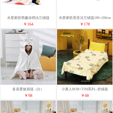
水星家纺萌趣涂鸦法兰绒毯
水星家纺美亚法兰绒毯180×200cm
180×200cm
￥164
￥178
多喜爱披肩毯（白）
小黄人BOB+TIM系列--舒绒毯
￥98
￥68