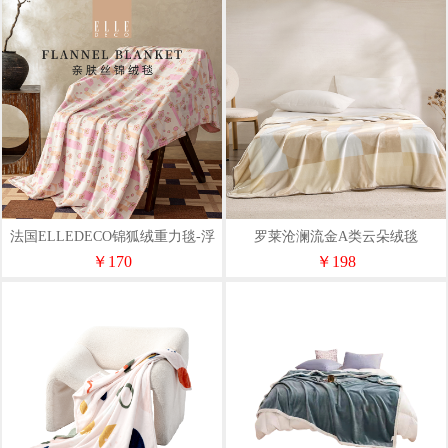
法国ELLEDECO锦狐绒重力毯-浮
罗莱沧澜流金A类云朵绒毯
影樱华
￥170
￥198