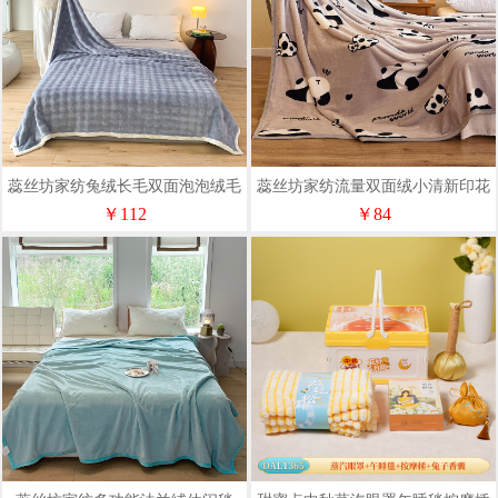
蕊丝坊家纺兔绒长毛双面泡泡绒毛
蕊丝坊家纺流量双面绒小清新印花
毯150*200cm
毛毯150*200cm
￥112
￥84