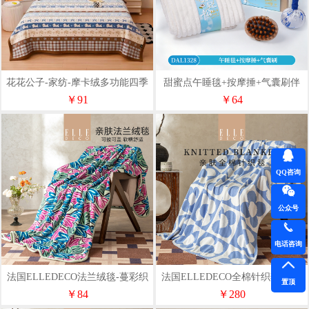
花花公子-家纺-摩卡绒多功能四季
甜蜜点午睡毯+按摩捶+气囊刷伴
毛毯PB-XC201368
手礼套装DAL1328
￥91
￥64
QQ咨询
公众号
电话咨询
法国ELLEDECO法兰绒毯-蔓彩织
法国ELLEDECO全棉针织毯-叠花
置顶
迹
￥84
￥280