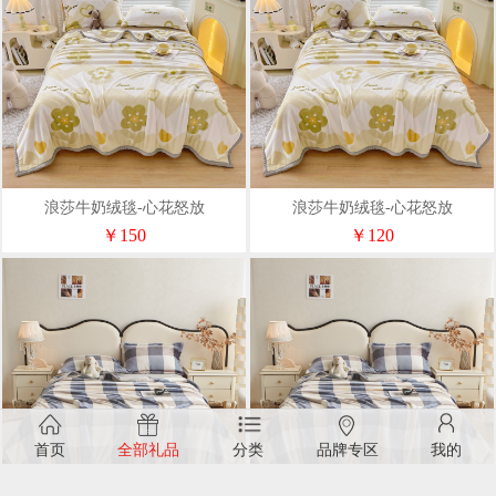
浪莎牛奶绒毯-心花怒放
浪莎牛奶绒毯-心花怒放
￥150
￥120
首页
全部礼品
分类
品牌专区
我的