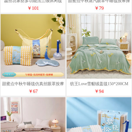
蕊丝坊家纺多功能法兰绒休闲毯
甜蜜点中秋蒸汽眼罩午睡毯按摩捶
150*200cm
香囊礼品套装DAL1365
￥101
￥79
甜蜜点中秋午睡毯仿真丝眼罩按摩
纺王Love雪貂绒盖毯150*200CM
捶伴手礼套装DAL1351
￥67
￥94