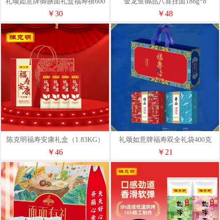
礼颂如意牌御膳面礼盒福寿禧600
金龙鱼御品八喜挂面188g*8
克
￥30
￥48
陈克明福寿安康礼盒（1.83KG）
礼颂如意牌福寿双全礼袋400克
￥46
￥21