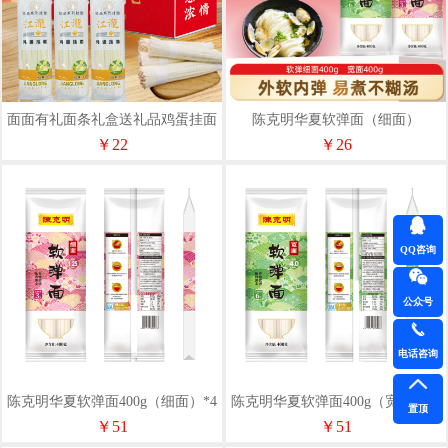
面面有礼面条礼盒送礼品鸡蛋挂面
陈克明华夏软弹面（细面）
独立包装早餐食品企业送礼发福利
400g*1(宽面）400g*1
￥22
￥26
QQ咨询
公众号
电话咨询
陈克明华夏软弹面400g（细面）*4
陈克明华夏软弹面400g（宽面）*4
置顶
￥51
￥51