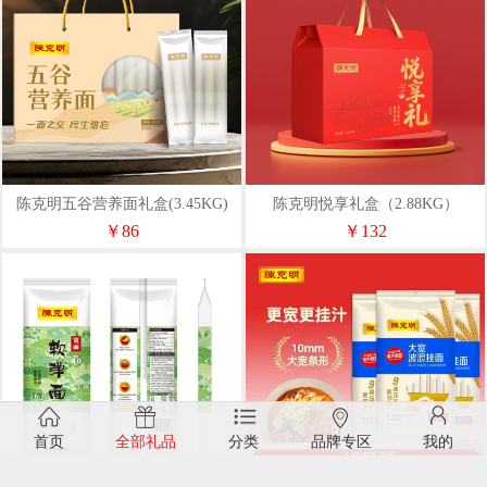
陈克明五谷营养面礼盒(3.45KG)
陈克明悦享礼盒（2.88KG）
￥86
￥132
首页
全部礼品
分类
品牌专区
我的