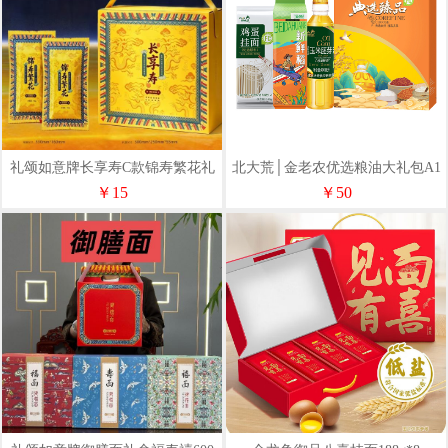
礼颂如意牌长享寿C款锦寿繁花礼
北大荒│金老农优选粮油大礼包A1
盒600克
￥15
￥50