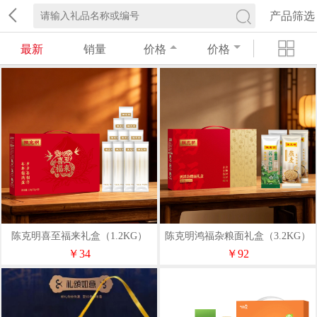
产品筛选
最新
销量
价格
价格
陈克明喜至福来礼盒（1.2KG）
陈克明鸿福杂粮面礼盒（3.2KG）
￥34
￥92