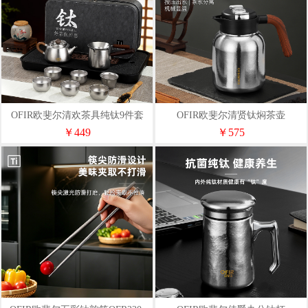
OFIR欧斐尔清欢茶具纯钛9件套
OFIR欧斐尔清贤钛焖茶壶
OFR222
OFR221-T1500（内外纯钛
￥449
￥575