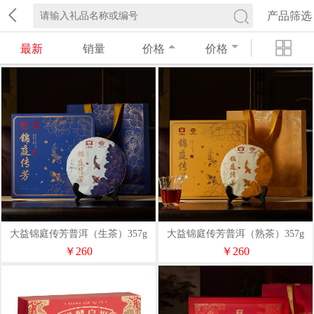
产品筛选
最新
销量
价格
价格
大益锦庭传芳普洱（生茶）357g
大益锦庭传芳普洱（熟茶）357g
￥260
￥260