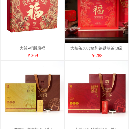
大益-祥麟启福
大益茶300g毓和锦锈散茶(3级)
￥369
￥288