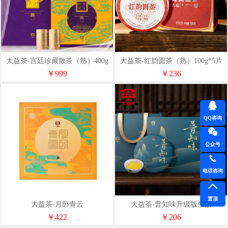
大益茶-宫廷珍藏散茶（熟）400g
大益茶-红韵圆茶（熟）100g*5片
￥999
￥236
QQ咨询
公众号
电话咨询
置顶
大益茶-月卧青云
大益茶-普知味升级版生茶
￥422
￥206