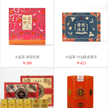
大益茶-禧玺红柑
大益茶-192g陈皮普洱
￥286
￥423