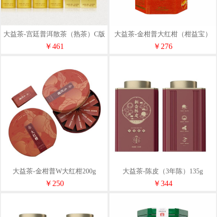
大益茶-宫廷普洱散茶（熟茶）C版
大益茶-金柑普大红柑（柑益宝）
300g
260g
￥461
￥276
大益茶-金柑普W大红柑200g
大益茶-陈皮（3年陈）135g
￥250
￥344