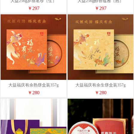
大益256g岁禧茗珍（生）
大益256g醇香蕴雅（熟）
￥297
￥297
大益福庆有余熟饼盒装357g
大益福庆有余生饼盒装357g
￥280
￥280