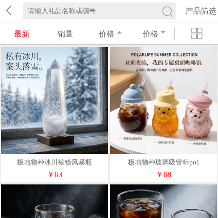
产品筛选
最新
销量
价格
价格
极地物种冰川棱镜风暴瓶
极地物种玻璃吸管杯po1
￥63
￥68