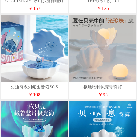
GLACIERGIFT冰山沙漏伴睡灯
Iceberg冰山灯L01
￥157
￥135
史迪奇系列氛围音箱Z6-S
极地物种贝壳珍珠灯
￥168
￥95