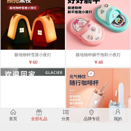
极地物种雪屋小夜灯
极地物种躺平拖鞋小夜灯
￥60
￥48
首页
全部礼品
分类
品牌专区
我的