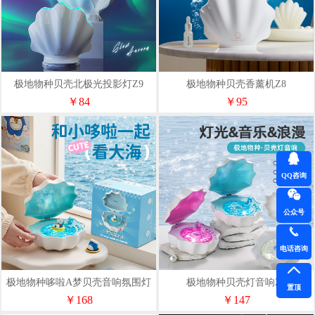
极地物种贝壳北极光投影灯Z9
极地物种贝壳香薰机Z8
￥84
￥95
QQ咨询
公众号
电话咨询
极地物种哆啦A梦贝壳音响氛围灯
极地物种贝壳灯音响Z6
置顶
Z6-D
￥168
￥147