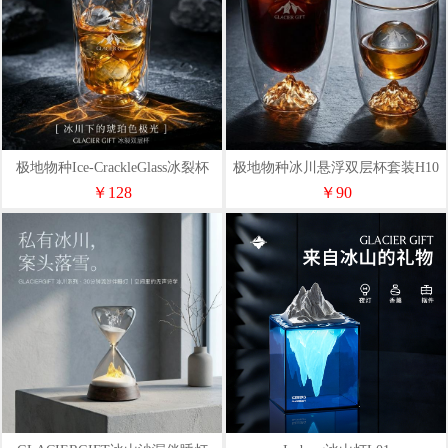
极地物种Ice-CrackleGlass冰裂杯
极地物种冰川悬浮双层杯套装H10
H15
￥128
￥90