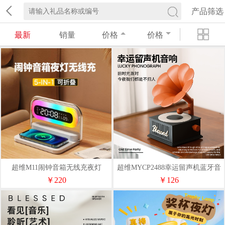
产品筛选
最新
销量
价格
价格
超维M11闹钟音箱无线充夜灯
超维MYCP2488幸运留声机蓝牙音
箱
￥220
￥126