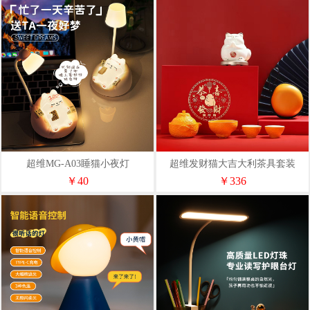
超维MG-A03睡猫小夜灯
超维发财猫大吉大利茶具套装
￥40
￥336