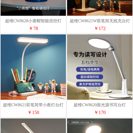
超维CW8628小黄帽智能语控灯
超维CW8621W双笔筒无线充台灯
￥78
￥172
超维CW8621双笔筒带小夜灯台灯
超维CW8620面光源书写台灯
￥150
￥170