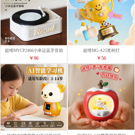
超维MYCP2466小幸运蓝牙音箱
超维MG-A25奖杯灯
￥96
￥56