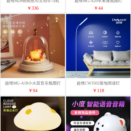
超维M28萌萌熊AI互动学习机
超维MG-A20苹果屋氛围灯
￥336
￥44
超维MG-A18小火苗音乐氛围灯
超维CW3502落地阅读灯
￥94
￥118