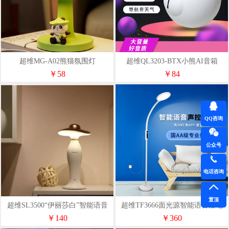
超维MG-A02熊猫氛围灯
超维QL3203-BTX小熊AI音箱
￥58
￥84
QQ咨询
公众号
电话咨询
置顶
超维SL3500“伊丽莎白”智能语音
超维TF3666面光源智能语音落地
台灯
灯（国AA）
￥140
￥360