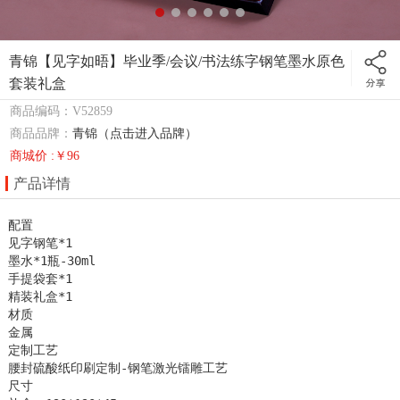
青锦【见字如晤】毕业季/会议/书法练字钢笔墨水原色
套装礼盒
商品编码：V52859
商品品牌：
青锦（点击进入品牌）
商城价 :￥96
产品详情
配置

见字钢笔*1

墨水*1瓶-30ml

手提袋套*1

精装礼盒*1 

材质

金属

定制工艺

腰封硫酸纸印刷定制-钢笔激光镭雕工艺

尺寸
