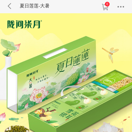
0
夏日莲莲-大暑