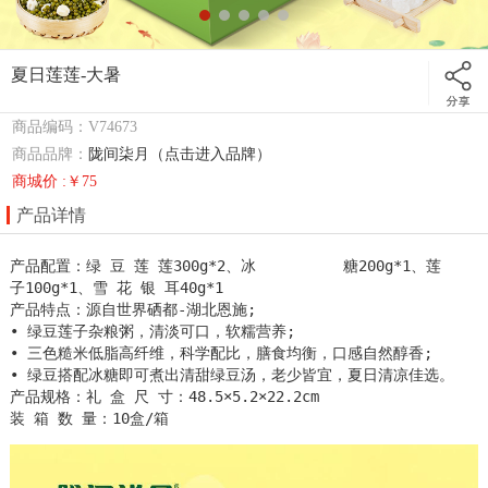
夏日莲莲-大暑
商品编码：V74673
商品品牌：
陇间柒月（点击进入品牌）
商城价 :￥75
产品详情
产品配置：绿 豆 莲 莲300g*2、冰          糖200g*1、莲          
子100g*1、雪 花 银 耳40g*1 

产品特点：源自世界硒都-湖北恩施;

• 绿豆莲子杂粮粥，清淡可口，软糯营养;

• 三色糙米低脂高纤维，科学配比，膳食均衡，口感自然醇香;

• 绿豆搭配冰糖即可煮出清甜绿豆汤，老少皆宜，夏日清凉佳选。

产品规格：礼 盒 尺 寸：48.5×5.2×22.2cm

装 箱 数 量：10盒/箱