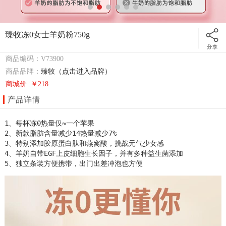
臻牧冻0女士羊奶粉750g
商品编码：V73900
商品品牌：
臻牧（点击进入品牌）
商城价 :￥218
产品详情
1、每杯冻0热量仅≈一个苹果

2、新款脂肪含量减少14热量减少7%

3、特别添加胶原蛋白肽和燕窝酸，挑战元气少女感

4、羊奶自带EGF上皮细胞生长因子，并有多种益生菌添加

5、独立条装方便携带，出门出差冲泡也方便