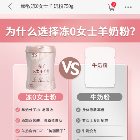
0
臻牧冻0女士羊奶粉750g